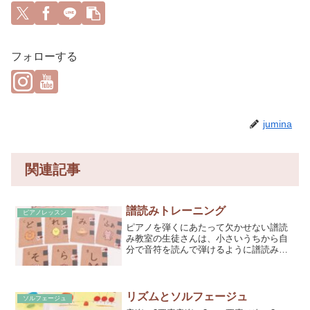
フォローする
jumina
関連記事
譜読みトレーニング
ピアノレッスン
ピアノを弾くにあたって欠かせない譜読
み教室の生徒さんは、小さいうちから自
分で音符を読んで弾けるように譜読みト
レーニングしています。新しい曲は必ず
音名（階名）で読んで歌って弾くという
ことをし、ワークの宿題は毎回必ずやっ
てきてもらいます。初めは...
リズムとソルフェージュ
ソルフェージュ